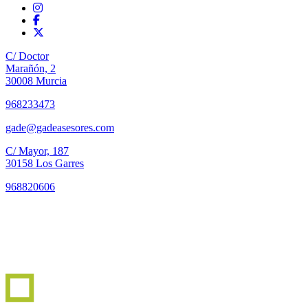
C/ Doctor
Marañón, 2
30008 Murcia
968233473
gade@gadeasesores.com
C/ Mayor, 187
30158 Los Garres
968820606