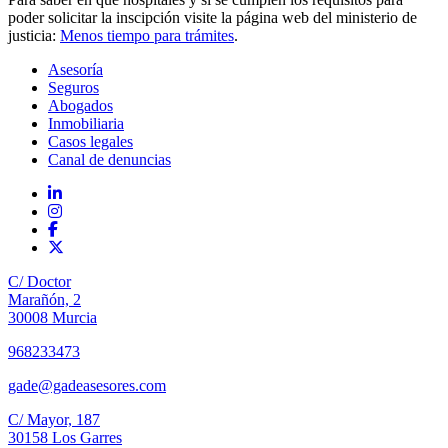
poder solicitar la inscipción visite la página web del ministerio de
justicia:
Menos tiempo para trámites
.
Asesoría
Seguros
Abogados
Inmobiliaria
Casos legales
Canal de denuncias
C/ Doctor
Marañón, 2
30008 Murcia
968233473
gade@gadeasesores.com
C/ Mayor, 187
30158 Los Garres