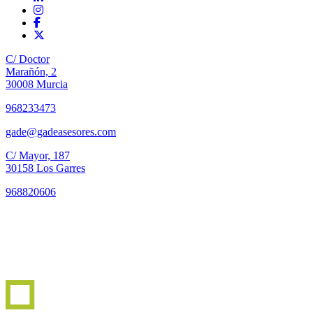
C/ Doctor
Marañón, 2
30008 Murcia
968233473
gade@gadeasesores.com
C/ Mayor, 187
30158 Los Garres
968820606