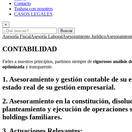
Contacto
Trabaja con nosotros
CASOS LEGALES
×
Buscar
Asesoría Fiscal
Asesoría Laboral
Asesoramiento Jurídico
Asesoramient
CONTABILIDAD
Fieles a nuestros principios, partimos siempre de
rigurosos análisis 
optimizada
y transparente.
1. Asesoramiento y gestión contable de su
estado real de su gestión empresarial.
2. Asesoramiento en la constitución, disolu
planteamiento y ejecución de operaciones so
holdings familiares.
3. Actuaciones Relevantes: