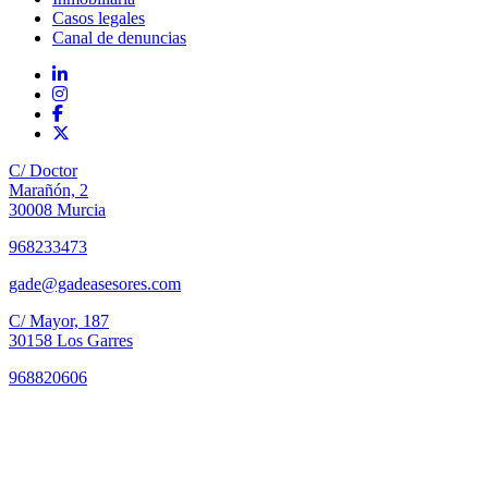
Casos legales
Canal de denuncias
C/ Doctor
Marañón, 2
30008 Murcia
968233473
gade@gadeasesores.com
C/ Mayor, 187
30158 Los Garres
968820606