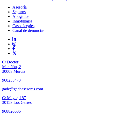
Asesoría
Seguros
Abogados
Inmobiliaria
Casos legales
Canal de denuncias
C/ Doctor
Marañón, 2
30008 Murcia
968233473
gade@gadeasesores.com
C/ Mayor, 187
30158 Los Garres
968820606