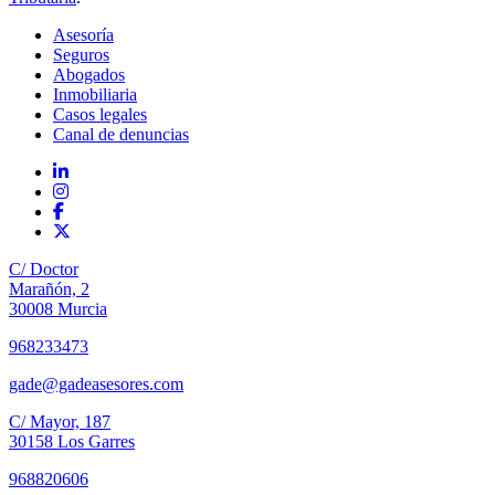
Asesoría
Seguros
Abogados
Inmobiliaria
Casos legales
Canal de denuncias
C/ Doctor
Marañón, 2
30008 Murcia
968233473
gade@gadeasesores.com
C/ Mayor, 187
30158 Los Garres
968820606