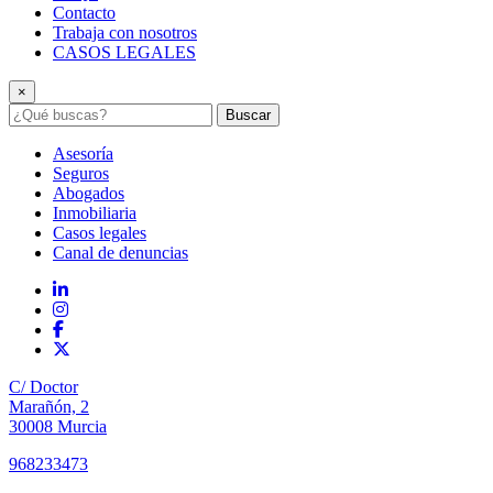
Contacto
Trabaja con nosotros
CASOS LEGALES
×
Buscar
Asesoría
Seguros
Abogados
Inmobiliaria
Casos legales
Canal de denuncias
C/ Doctor
Marañón, 2
30008 Murcia
968233473