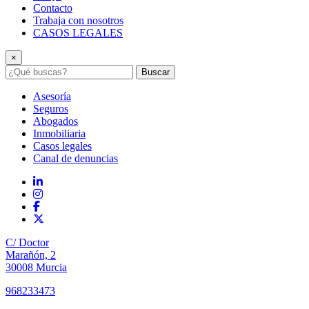
Contacto
Trabaja con nosotros
CASOS LEGALES
×
Buscar
Asesoría
Seguros
Abogados
Inmobiliaria
Casos legales
Canal de denuncias
C/ Doctor
Marañón, 2
30008 Murcia
968233473