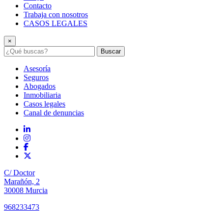
Contacto
Trabaja con nosotros
CASOS LEGALES
×
Buscar
Asesoría
Seguros
Abogados
Inmobiliaria
Casos legales
Canal de denuncias
C/ Doctor
Marañón, 2
30008 Murcia
968233473