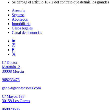
Se deroga el artículo 107.2 del contrato que definía los grande
Asesoría
Seguros
Abogados
Inmobiliaria
Casos legales
Canal de denuncias
C/ Doctor
Marañón, 2
30008 Murcia
968233473
gade@gadeasesores.com
C/ Mayor, 187
30158 Los Garres
968820606