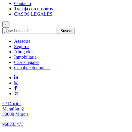
Contacto
Trabaja con nosotros
CASOS LEGALES
×
Buscar
Asesoría
Seguros
Abogados
Inmobiliaria
Casos legales
Canal de denuncias
C/ Doctor
Marañón, 2
30008 Murcia
968233473