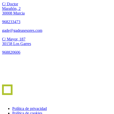
C/ Doctor
Marañón, 2
30008 Murcia
968233473
gade@gadeasesores.com
C/ Mayor, 187
30158 Los Garres
968820606
Política de privacidad
Política de cookies