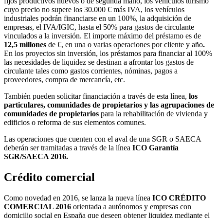
fijos productivos nuevos o de segunda mano, los vehículos turismo
cuyo precio no supere los 30.000 € más IVA, los vehículos
industriales podrán financiarse en un 100%, la adquisición de
empresas, el IVA/IGIC, hasta el 50% para gastos de circulante
vinculados a la inversión. El importe máximo del préstamo es de
12,5 millones
de €, en una o varias operaciones por cliente y año
.
En los proyectos sin inversión, los préstamos para financiar al 100%
las necesidades de liquidez se destinan a afrontar los gastos de
circulante tales como gastos corrientes, nóminas, pagos a
proveedores, compra de mercancía, etc.
También pueden solicitar financiación a través de esta línea,
los
particulares, comunidades de propietarios
y las agrupaciones de
comunidades de propietarios
para la rehabilitación de vivienda y
edificios o reforma de sus elementos comunes.
Las operaciones que cuenten con el aval de una SGR o SAECA
deberán ser tramitadas a través de la línea
ICO Garantía
SGR/SAECA 2016
.
Crédito comercial
Como novedad en 2016, se lanza la nueva línea
ICO CRÉDITO
COMERCIAL 2016
orientada a autónomos y empresas con
domicilio social en España que deseen obtener liquidez mediante el