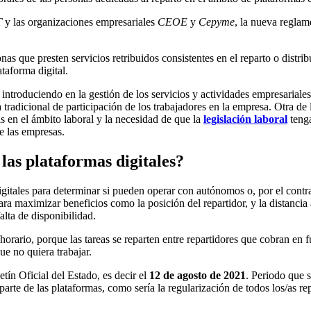
T
y las organizaciones empresariales
CEOE
y
Cepyme
, la nueva reglam
sonas que presten servicios retribuidos consistentes en el reparto o dis
ataforma digital.
introduciendo en la gestión de los servicios y actividades empresariales
radicional de participación de los trabajadores en la empresa. Otra de 
s en el ámbito laboral y la necesidad de que la
legislación laboral
tenga
e las empresas.
las plataformas digitales?
digitales para determinar si pueden operar con autónomos o, por el contra
s para maximizar beneficios como la posición del repartidor, y la distan
alta de disponibilidad.
orario, porque las tareas se reparten entre repartidores que cobran en f
ue no quiera trabajar.
tín Oficial del Estado, es decir el
12 de agosto de 2021
. Periodo que s
arte de las plataformas, como sería la regularización de todos los/as re