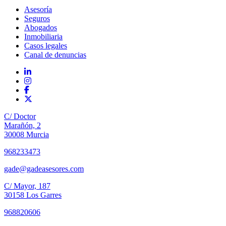
Asesoría
Seguros
Abogados
Inmobiliaria
Casos legales
Canal de denuncias
C/ Doctor
Marañón, 2
30008 Murcia
968233473
gade@gadeasesores.com
C/ Mayor, 187
30158 Los Garres
968820606