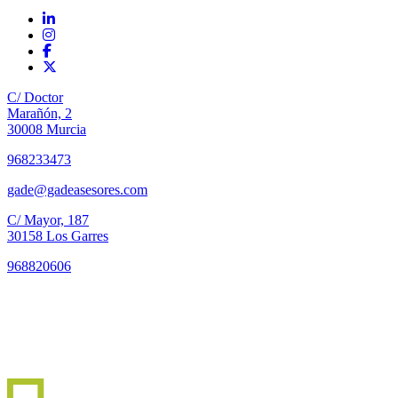
C/ Doctor
Marañón, 2
30008 Murcia
968233473
gade@gadeasesores.com
C/ Mayor, 187
30158 Los Garres
968820606