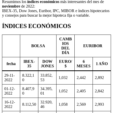
Resumimos los
índices económicos
más interesantes del mes de
noviembre
de 2022:
IBEX-35, Dow Jones, Euribor, IPC, MIBOR e índices hipotecarios
y consejos para buscar la mejor hipoteca fija o variable.
ÍNDICES ECONÓMICOS
CAMB
IOS
BOLSA
EURIBOR
DEL
DÍA
IBEX-
DOW
EURO/
6
fecha
1 AÑO
35
JONES
$
MESES
29-11-
8.322,1
33.852,
1,032
2,442
2,892
2022
0
53
01-12-
8.407,9
34.395,
1,052
2,405
2,842
2022
0
01
16-12-
32.920,
8.112,50
1,058
2,569
2,993
2022
46