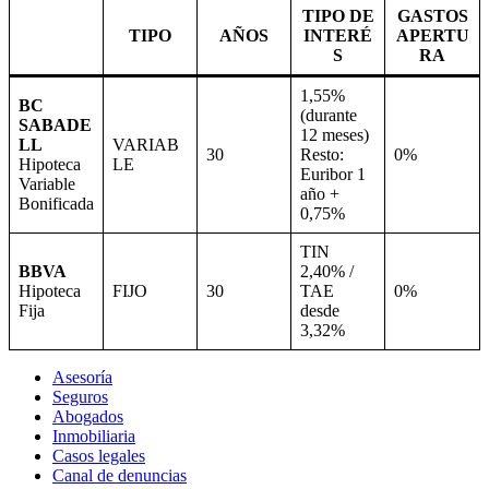
TIPO DE
GASTOS
TIPO
AÑOS
INTERÉ
APERTU
S
RA
1,55%
BC
(durante
SABADE
12 meses)
LL
VARIAB
30
Resto:
0%
Hipoteca
LE
Euribor 1
Variable
año +
Bonificada
0,75%
TIN
BBVA
2,40% /
Hipoteca
FIJO
30
TAE
0%
Fija
desde
3,32%
Asesoría
Seguros
Abogados
Inmobiliaria
Casos legales
Canal de denuncias