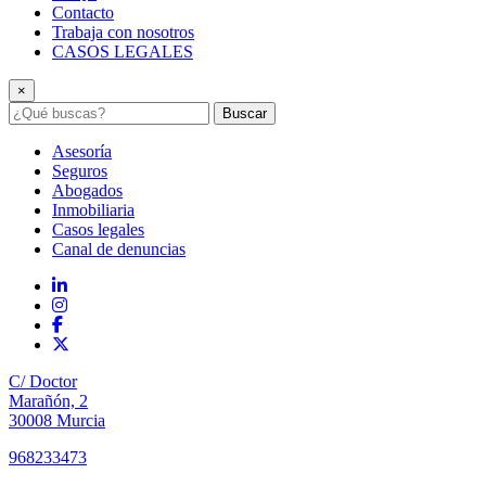
Contacto
Trabaja con nosotros
CASOS LEGALES
×
Buscar
Asesoría
Seguros
Abogados
Inmobiliaria
Casos legales
Canal de denuncias
C/ Doctor
Marañón, 2
30008 Murcia
968233473