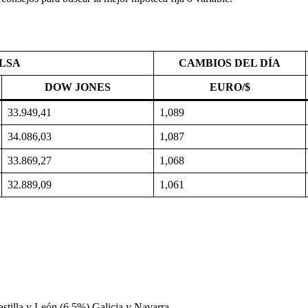
LSA
CAMBIOS DEL DÍA
DOW JONES
EURO/$
33.949,41
1,089
34.086,03
1,087
33.869,27
1,068
32.889,09
1,061
stilla y León (6,5%) Galicia y Navarra