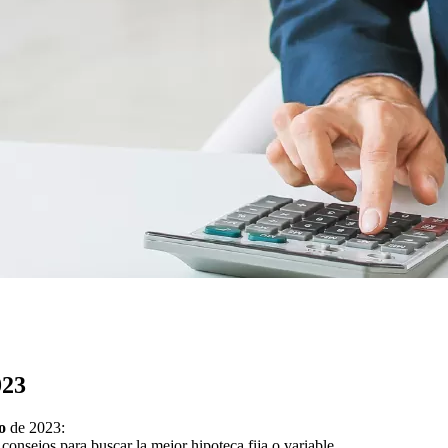
023
o
de 2023:
nsejos para buscar la mejor hipoteca fija o variable.