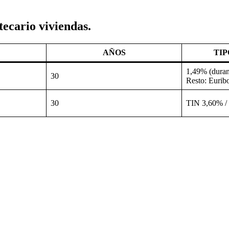
ecario viviendas.
AÑOS
TIP
1,49% (duran
30
Resto: Eurib
30
TIN 3,60% /