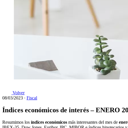
Volver
08/03/2023
·
Fiscal
Índices económicos de interés – ENERO 2
Resumimos los
índices económicos
más interesantes del mes de
ener
IBEX-35, Dow Jones, Euribor, IPC, MIBOR e índices hipotecarios y co