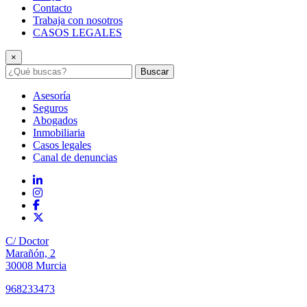
Contacto
Trabaja con nosotros
CASOS LEGALES
×
Buscar
Asesoría
Seguros
Abogados
Inmobiliaria
Casos legales
Canal de denuncias
C/ Doctor
Marañón, 2
30008 Murcia
968233473