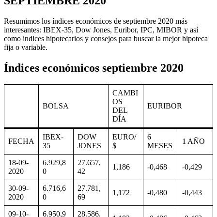
SEPTIEMBRE 2020
Resumimos los índices económicos de septiembre 2020 más
interesantes: IBEX-35, Dow Jones, Euribor, IPC, MIBOR y así
como indices hipotecarios y consejos para buscar la mejor hipoteca
fija o variable.
Índices económicos septiembre 2020
CAMBI
OS
BOLSA
EURIBOR
DEL
DÍA
IBEX-
DOW
EURO/
6
FECHA
1 AÑO
35
JONES
$
MESES
18-09-
6.929,8
27.657,
1,186
-0,468
-0,429
2020
0
42
30-09-
6.716,6
27.781,
1,172
-0,480
-0,443
2020
0
69
09-10-
6.950,9
28.586,