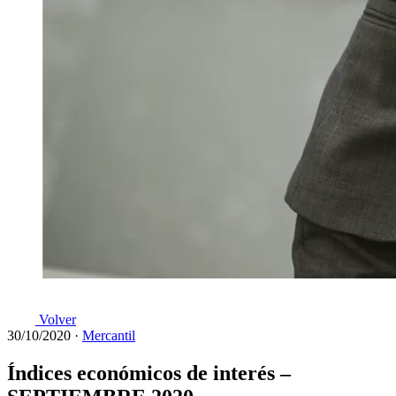
Volver
30/10/2020
·
Mercantil
Índices económicos de interés –