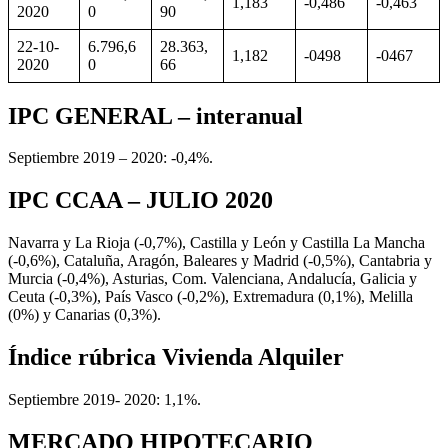
1,183
-0,486
-0,463
2020
0
90
22-10-
6.796,6
28.363,
1,182
-0498
-0467
2020
0
66
IPC GENERAL – interanual
Septiembre 2019 – 2020: -0,4%.
IPC CCAA – JULIO 2020
Navarra y La Rioja (-0,7%), Castilla y León y Castilla La Mancha
(-0,6%), Cataluña, Aragón, Baleares y Madrid (-0,5%), Cantabria y
Murcia (-0,4%), Asturias, Com. Valenciana, Andalucía, Galicia y
Ceuta (-0,3%), País Vasco (-0,2%), Extremadura (0,1%), Melilla
(0%) y Canarias (0,3%).
Índice rúbrica Vivienda Alquiler
Septiembre 2019- 2020: 1,1%.
MERCADO HIPOTECARIO