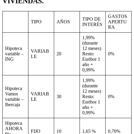
VIVIENDAS.
GASTOS
TIPO DE
TIPO
AÑOS
APERTU
INTERÉS
RA
1,99%
(durante
Hipoteca
12 meses)
VARIAB
variable –
20
Resto:
0%
LE
ING
Euribor 1
año +
0,99%
1,99%
(durante
Hipoteca
12 meses)
Vamos
VARIAB
30
Resto:
0%
variable –
LE
Euribor 1
Ibercaja
año +
0,99%
Hipoteca
AHORA
FIJO
10
1,65 %
0,70%
fija –