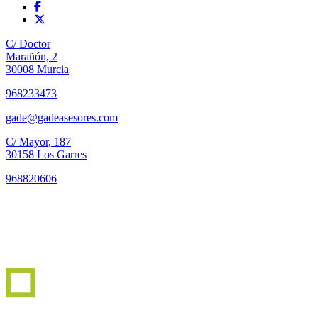
C/ Doctor
Marañón, 2
30008 Murcia
968233473
gade@gadeasesores.com
C/ Mayor, 187
30158 Los Garres
968820606