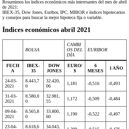
Resumimos los índices económicos más interesantes del mes de abril
de 2021:
IBEX-35, Dow Jones, Euribor, IPC, MIBOR e índices hipotecarios
y consejos para buscar la mejor hipoteca fija o variable.
Índices económicos abril 2021
CAMBI
BOLSA
OS DEL
EURIBOR
DÍA
FECH
IBEX-
DOW
EURO/
6
1 AÑO
A
35
JONES
$
MESES
24-03-
8.443,7
32.420,
1,181
-0,516
-0,493
2021
0
06
31-03-
8.580,0
32.981,
1,172
-0,509
-0,484
2021
0
55
09-04-
8.565,8
33.800,
1,190
-0,522
-0,497
2021
0
60
23-04-
8.618,6
34.043,