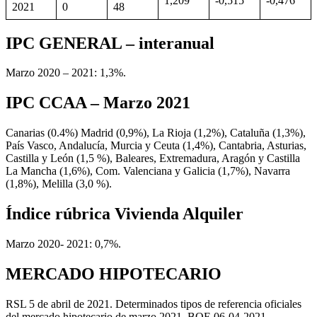
1,209
-0,515
-0,476
2021
0
48
IPC GENERAL – interanual
Marzo 2020 – 2021: 1,3%.
IPC CCAA – Marzo 2021
Canarias (0.4%) Madrid (0,9%), La Rioja (1,2%), Cataluña (1,3%),
País Vasco, Andalucía, Murcia y Ceuta (1,4%), Cantabria, Asturias,
Castilla y León (1,5 %), Baleares, Extremadura, Aragón y Castilla
La Mancha (1,6%), Com. Valenciana y Galicia (1,7%), Navarra
(1,8%), Melilla (3,0 %).
Índice rúbrica Vivienda Alquiler
Marzo 2020- 2021: 0,7%.
MERCADO HIPOTECARIO
RSL 5 de abril de 2021. Determinados tipos de referencia oficiales
del mercado hipotecario de marzo 2021. BOE 06-04-2021