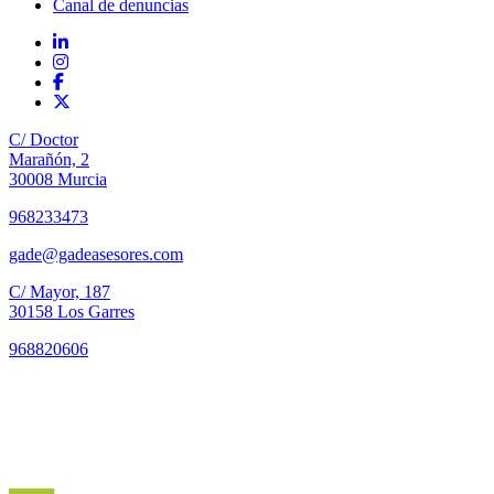
Canal de denuncias
C/ Doctor
Marañón, 2
30008 Murcia
968233473
gade@gadeasesores.com
C/ Mayor, 187
30158 Los Garres
968820606