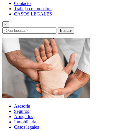
Contacto
Trabaja con nosotros
CASOS LEGALES
×
Buscar
Asesoría
Seguros
Abogados
Inmobiliaria
Casos legales