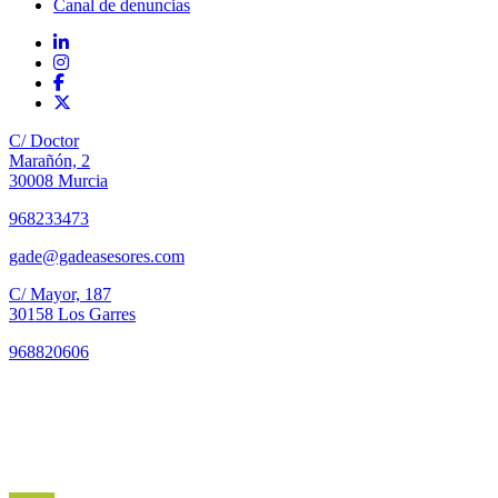
Canal de denuncias
C/ Doctor
Marañón, 2
30008 Murcia
968233473
gade@gadeasesores.com
C/ Mayor, 187
30158 Los Garres
968820606