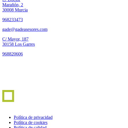
Marañón, 2
30008 Murcia
968233473
gade@gadeasesores.com
C/ Mayor, 187
30158 Los Garres
968820606
Política de privacidad
Política de cookies
Política de calidad