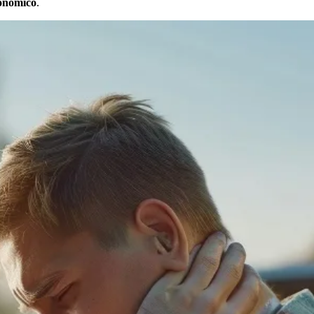
conómico
.