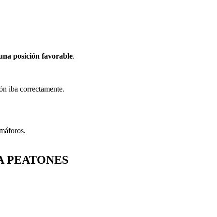
 una
posición favorable
.
tón iba correctamente.
emáforos.
A PEATONES