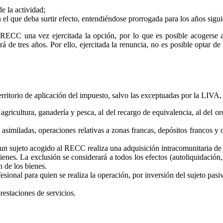
e la actividad;
n el que deba surtir efecto, entendiéndose prorrogada para los años sigu
CC una vez ejercitada la opción, por lo que es posible acogerse al
rá de tres años. Por ello, ejercitada la renuncia, no es posible optar
territorio de aplicación del impuesto, salvo las exceptuadas por la LIVA,
gricultura, ganadería y pesca, al del recargo de equivalencia, al del oro
asimiladas, operaciones relativas a zonas francas, depósitos francos y ot
 un sujeto acogido al RECC realiza una adquisición intracomunitaria de
ienes. La exclusión se considerará a todos los efectos (autoliquidación
n de los bienes.
sional para quien se realiza la operación, por inversión del sujeto pasiv
estaciones de servicios.