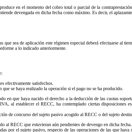
oduce en el momento del cobro total o parcial de la contraprestación.
e entiende devengada en dicha fecha como máximo. Es decir, el aplazamie
as que sea de aplicación este régimen especial deberá efectuarse al tiem
nforme a lo indicado anteriormente.
e:
es efectivamente satisfechos.
n que se haya realizado la operación si el pago no se ha producido.
iodo en que haya nacido el derecho a la deducción de las cuotas soport
IVA, al establecer el RECC, ha contemplado ciertas disposiciones es
ación de concurso del sujeto pasivo acogido al RECC o del sujeto destin
ogido al RECC que estuvieran aún pendientes de devengo en dicha fecha.
das por el sujeto pasivo, respecto de las operaciones de las que haya 