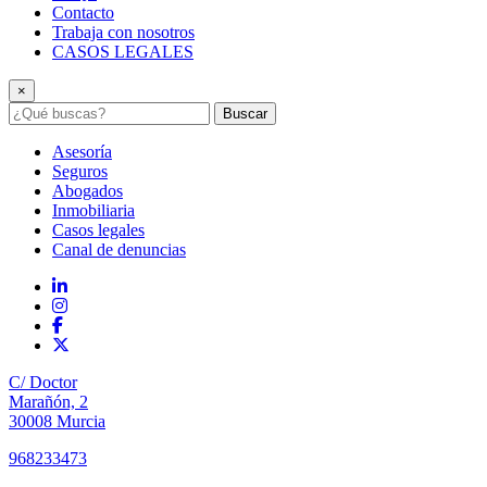
Contacto
Trabaja con nosotros
CASOS LEGALES
×
Buscar
Asesoría
Seguros
Abogados
Inmobiliaria
Casos legales
Canal de denuncias
C/ Doctor
Marañón, 2
30008 Murcia
968233473