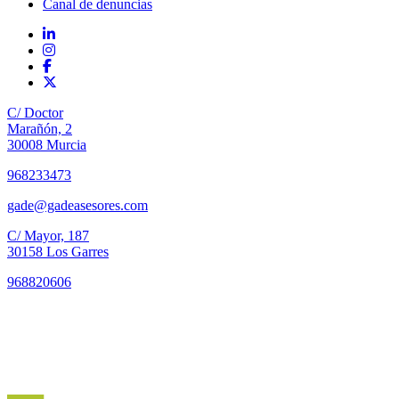
Canal de denuncias
C/ Doctor
Marañón, 2
30008 Murcia
968233473
gade@gadeasesores.com
C/ Mayor, 187
30158 Los Garres
968820606