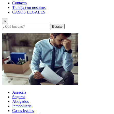
Contacto
Trabaja con nosotros
CASOS LEGALES
×
Buscar
Asesoría
Seguros
Abogados
Inmobiliaria
Casos legales